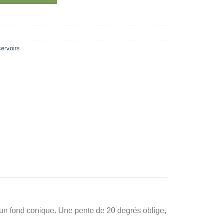
716,00 $
ervoirs
un fond conique. Une pente de 20 degrés oblige,