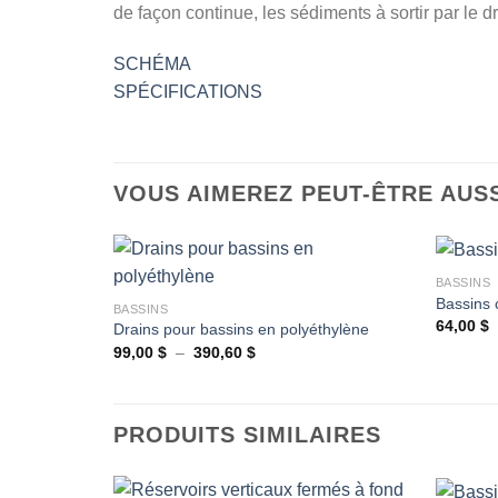
de façon continue, les sédiments à sortir par le d
SCHÉMA
SPÉCIFICATIONS
VOUS AIMEREZ PEUT-ÊTRE AUS
+
+
BASSINS
Bassins 
BASSINS
64,00
$
Drains pour bassins en polyéthylène
Ajouter
Plage
99,00
$
–
390,60
$
à la
de
wishlist
prix :
99,00 $
à
390,60 $
PRODUITS SIMILAIRES
+