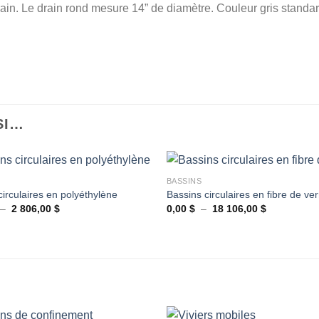
rain. Le drain rond mesure 14” de diamètre. Couleur gris standard
SI…
+
BASSINS
circulaires en polyéthylène
Bassins circulaires en fibre de ver
Plage
Plage
–
2 806,00
$
0,00
$
–
18 106,00
$
Ajouter
de
de
à la
prix :
prix :
wishlist
64,00 $
0,00 $
à
à
2
18
806,00 $
106,00 $
+