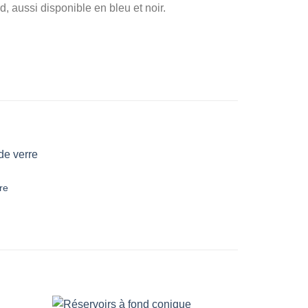
, aussi disponible en bleu et noir.
re
Ajouter
à la
wishlist
+
+