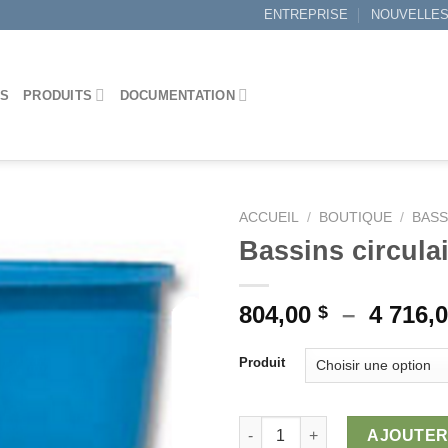
ENTREPRISE
NOUVELLE
ES
PRODUITS
DOCUMENTATION
ACCUEIL
/
BOUTIQUE
/
BASS
Bassins circula
Ajouter
804,00
–
4 716,
$
à la
wishlist
Produit
quantité de Bassins circulaire
AJOUTER