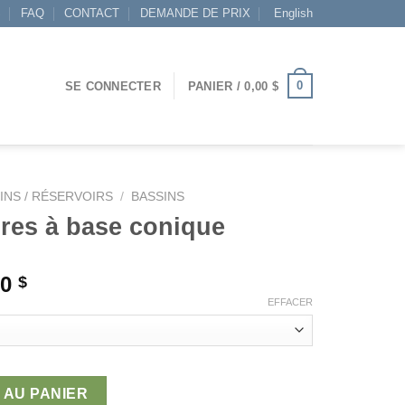
S
FAQ
CONTACT
DEMANDE DE PRIX
English
0
SE CONNECTER
PANIER /
0,00
$
INS / RÉSERVOIRS
/
BASSINS
ires à base conique
Plage
00
$
de
EFFACER
prix :
804,00 $
à
s à base conique
4
 AU PANIER