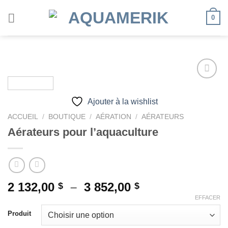
Passer
0
au
contenu
Ajouter à la wishlist
Ajouter
à la
ACCUEIL
/
BOUTIQUE
/
AÉRATION
/
AÉRATEURS
wishlist
Aérateurs pour l’aquaculture
Plage
2 132,00
–
3 852,00
$
$
de
EFFACER
prix :
Produit
2