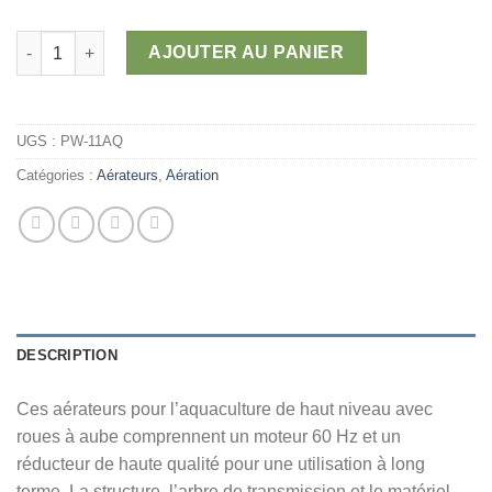
132,00 $
à
quantité de Aérateurs pour l'aquaculture
AJOUTER AU PANIER
3
852,00 $
UGS :
PW-11AQ
Catégories :
Aérateurs
,
Aération
DESCRIPTION
Ces aérateurs pour l’aquaculture de haut niveau avec
roues à aube comprennent un moteur 60 Hz et un
réducteur de haute qualité pour une utilisation à long
terme. La structure, l’arbre de transmission et le matériel