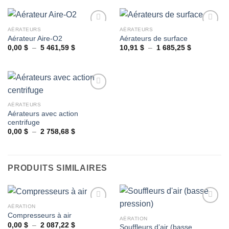
AÉRATEURS
AÉRATEURS
Aérateur Aire-O2
Aérateurs de surface
Plage
Plage
0,00
$
–
5 461,59
$
10,91
$
–
1 685,25
$
Ajouter
Ajouter
de
de
à la
à la
prix :
prix :
wishlist
wishlist
0,00 $
10,91 $
à
à
5
1
461,59 $
685,25 $
AÉRATEURS
Aérateurs avec action
Ajouter
centrifuge
à la
wishlist
Plage
0,00
$
–
2 758,68
$
de
prix :
0,00 $
à
2
PRODUITS SIMILAIRES
758,68 $
AÉRATION
Compresseurs à air
AÉRATION
Plage
0,00
$
–
2 087,22
$
Souffleurs d’air (basse
Ajouter
Ajouter