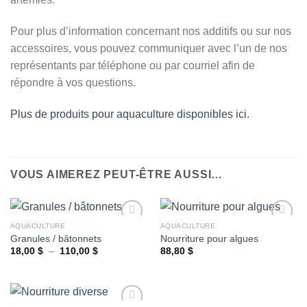
Pour plus d’information concernant nos additifs ou sur nos
accessoires, vous pouvez communiquer avec l’un de nos
représentants par téléphone ou par courriel afin de
répondre à vos questions.
Plus de produits pour aquaculture disponibles ici.
VOUS AIMEREZ PEUT-ÊTRE AUSSI…
AQUACULTURE
AQUACULTURE
Granules / bâtonnets
Nourriture pour algues
Plage
18,00
$
–
110,00
$
88,80
$
Ajouter
Ajouter
de
à la
à la
prix :
wishlist
wishlist
18,00 $
à
110,00 $