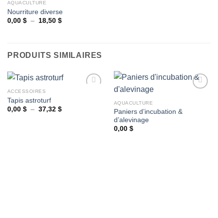
AQUACULTURE
Nourriture diverse
Plage
0,00
$
–
18,50
$
Ajouter
de
à la
prix :
wishlist
0,00 $
à
18,50 $
PRODUITS SIMILAIRES
ACCESSOIRES
Tapis astroturf
AQUACULTURE
Plage
0,00
$
–
37,32
$
Paniers d’incubation &
Ajouter
Ajouter
de
d’alevinage
à la
à la
prix :
wishlist
wishlist
0,00 $
0,00
$
à
37,32 $