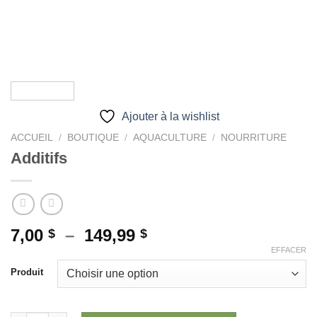
Ajouter à la wishlist
ACCUEIL
/
BOUTIQUE
/
AQUACULTURE
/
NOURRITURE
Additifs
Plage
7,00
–
149,99
$
$
de
EFFACER
prix :
Produit
7,00 $
à