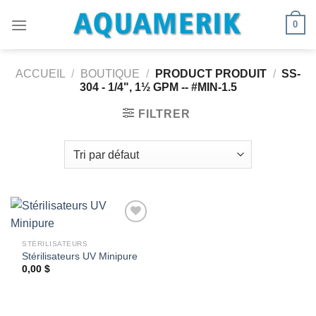
Passer
0
au
contenu
ACCUEIL
/
BOUTIQUE
/
PRODUCT PRODUIT
/
SS-
304 - 1/4", 1½ GPM -- #MIN-1.5
FILTRER
STÉRILISATEURS
Stérilisateurs UV Minipure
Ajouter
à la
0,00
$
wishlist