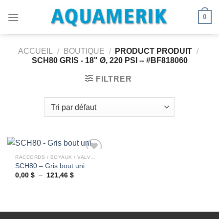
Passer
0
au
contenu
ACCUEIL
/
BOUTIQUE
/
PRODUCT PRODUIT
/
SCH80 GRIS - 18" Ø, 220 PSI -- #BF818060
FILTRER
RACCORDS / BOYAUX / VALVES
SCH80 – Gris bout uni
Plage
0,00
$
–
121,46
$
Ajouter
de
à la
prix :
wishlist
0,00 $
à
121,46 $